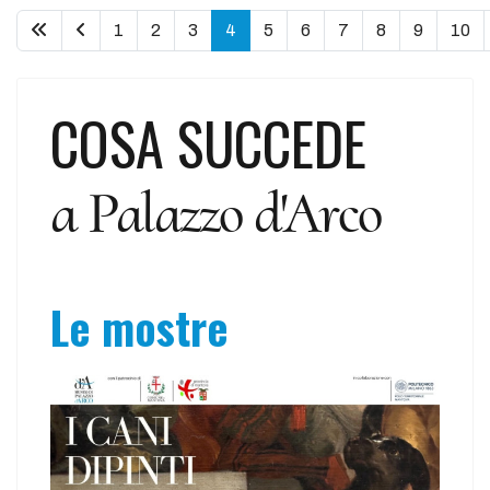
1
2
3
4
5
6
7
8
9
10
COSA SUCCEDE
a Palazzo d'Arco
Le mostre