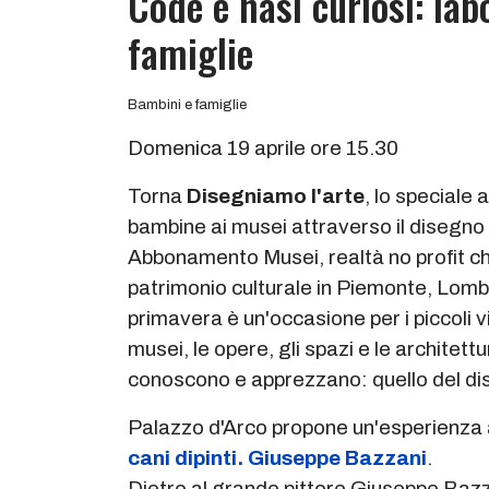
Code e nasi curiosi: lab
famiglie
Bambini e famiglie
Domenica 19 aprile ore 15.30
Torna
Disegniamo l'arte
, lo speciale
bambine ai musei attraverso il disegno
Abbonamento Musei, realtà no profit che
patrimonio culturale in Piemonte, Lomb
primavera è un'occasione per i piccoli vis
musei, le opere, gli spazi e le architet
conoscono e apprezzano: quello del di
Palazzo d'Arco propone un'esperienza al
cani dipinti. Giuseppe Bazzani
.
Dietro al grande pittore Giuseppe Bazza