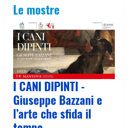
Le mostre
I CANI DIPINTI -
Giuseppe Bazzani e
l’arte che sfida il
tempo