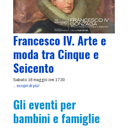
Francesco IV. Arte e
moda tra Cinque e
Seicento
Sabato 16 maggio ore 17.30
... scopri di più!
Gli eventi per
bambini e famiglie