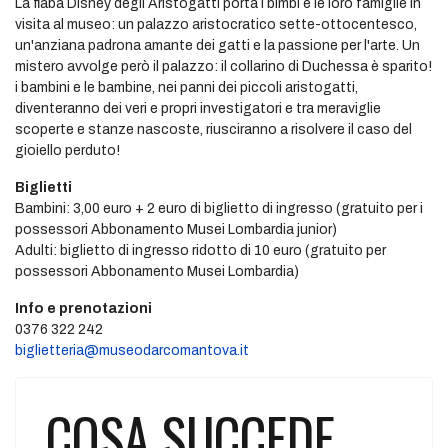
La fiaba Disney degli Aristogatti porta i bimbi e le loro famiglie in
visita al museo: un palazzo aristocratico sette-ottocentesco,
un'anziana padrona amante dei gatti e la passione per l'arte. Un
mistero avvolge però il palazzo: il collarino di Duchessa è sparito!
i bambini e le bambine, nei panni dei piccoli aristogatti,
diventeranno dei veri e propri investigatori e tra meraviglie
scoperte e stanze nascoste, riusciranno a risolvere il caso del
gioiello perduto!
Biglietti
Bambini: 3,00 euro + 2 euro di biglietto di ingresso (gratuito per i
possessori Abbonamento Musei Lombardia junior)
Adulti: biglietto di ingresso ridotto di 10 euro (gratuito per
possessori Abbonamento Musei Lombardia)
Info e prenotazioni
0376 322 242
biglietteria@museodarcomantova.it
COSA SUCCEDE