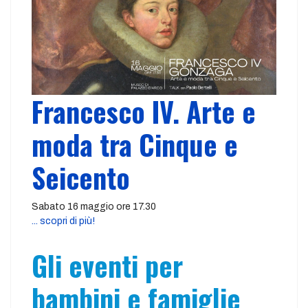
Francesco IV. Arte e
moda tra Cinque e
Seicento
Sabato 16 maggio ore 17.30
... scopri di più!
Gli eventi per
bambini e famiglie