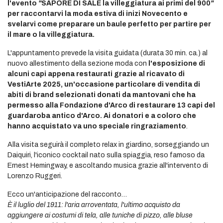
l'evento
"
SAPORE DI SALE la villeggiatura ai primi del 900
"
per raccontarvi la moda estiva di inizi Novecento e
svelarvi come preparare un baule perfetto per partire per
il mare o la villeggiatura.
L'appuntamento prevede la visita guidata (durata 30 min. ca.) al
nuovo allestimento della sezione moda con
l'esposizione di
alcuni capi appena restaurati grazie al ricavato di
VestiArte 2025, un'occasione particolare di vendita di
abiti di brand selezionati donati da mantovani che ha
permesso alla Fondazione d'Arco di restaurare 13 capi del
guardaroba antico d'Arco. Ai donatori e a coloro che
hanno acquistato va uno speciale ringraziamento
.
Alla visita seguirà il completo relax in giardino, sorseggiando un
Daiquiri, l'iconico cocktail nato sulla spiaggia, reso famoso da
Ernest Hemingway, e ascoltando musica grazie all'intervento di
Lorenzo Ruggeri.
Ecco un'anticipazione del racconto…
È il luglio del 1911: l'aria arroventata, l'ultimo acquisto da
aggiungere ai costumi di tela, alle tuniche di pizzo, alle bluse