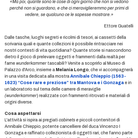
«Ma poi, quante sono le cose di ogni giorno che non si vedono
perché non si guardano, e che ci meraviglieremmo per primi di
vedere, se qualcuno ce le sapesse mostrare.»
Ettore Guatelli
Dalle tasche, luoghi segreti e ricolmi di tesori, ai cassetti della
scrivania quali e quante collezioni è possibile rintracciare nei
nostri contesti di vita quotidiana? Quante storie si nascondono
dietro il gioco di prelevare oggetti e frammenti dalla realtà per
farne
wunderkammer
tascabili? Venite a scoprirlo al Museo di
Palazzo d'Arco, insieme a
Melania Longo
, che vi accompagnerà
in una visita dedicata alla mostra
Annibale Chieppio (1563-
1623) “Cose rare e preziose” tra Mantova e i Gonzaga
e in
un laboratorio sul tema delle camere di meraviglie
(wunderkammer
) realizzate con frammenti ritrovati e materiali di
origini diverse.
Cosa aspettarsi
L'attività si ispira ai pregiati
cabinets e
piccoli contenitori di
Annibale Chieppio, potente cancelliere del duca Vincenzo I
Gonzaga e raffinato collezionista di oggetti rari, che fanno parte