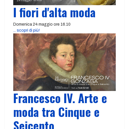
I fiori d'alta moda
Domenica 24 maggio ore 16.10
... scopri di più!
Francesco IV. Arte e
moda tra Cinque e
Seicento