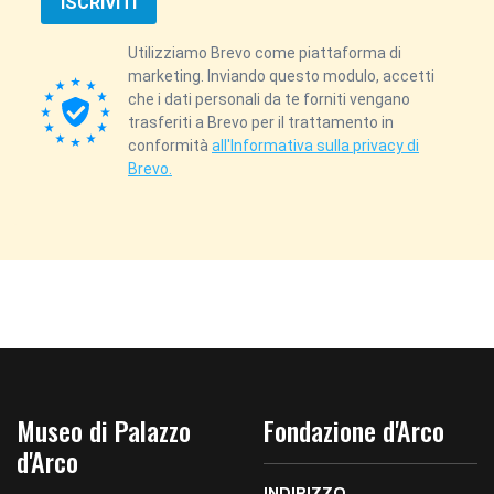
ISCRIVITI
Utilizziamo Brevo come piattaforma di
marketing. Inviando questo modulo, accetti
che i dati personali da te forniti vengano
trasferiti a Brevo per il trattamento in
conformità
all'Informativa sulla privacy di
Brevo.
Museo di Palazzo
Fondazione d'Arco
d'Arco
INDIRIZZO