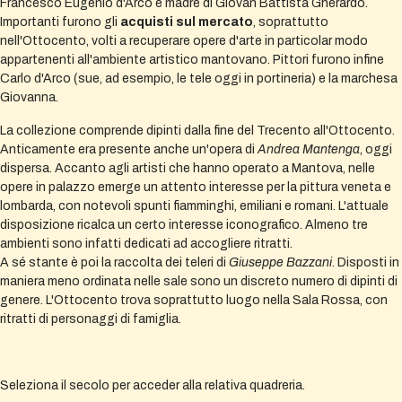
Francesco Eugenio d'Arco e madre di Giovan Battista Gherardo.
Importanti furono gli
acquisti sul mercato
, soprattutto
nell'Ottocento, volti a recuperare opere d'arte in particolar modo
appartenenti all'ambiente artistico mantovano. Pittori furono infine
Carlo d'Arco (sue, ad esempio, le tele oggi in portineria) e la marchesa
Giovanna.
La collezione comprende dipinti dalla fine del Trecento all'Ottocento.
Anticamente era presente anche un'opera di
Andrea Mantenga
, oggi
dispersa. Accanto agli artisti che hanno operato a Mantova, nelle
opere in palazzo emerge un attento interesse per la pittura veneta e
lombarda, con notevoli spunti fiamminghi, emiliani e romani. L'attuale
disposizione ricalca un certo interesse iconografico. Almeno tre
ambienti sono infatti dedicati ad accogliere ritratti.
A sé stante è poi la raccolta dei teleri di
Giuseppe Bazzani
. Disposti in
maniera meno ordinata nelle sale sono un discreto numero di dipinti di
genere. L'Ottocento trova soprattutto luogo nella Sala Rossa, con
ritratti di personaggi di famiglia.
Seleziona il secolo per acceder alla relativa quadreria.