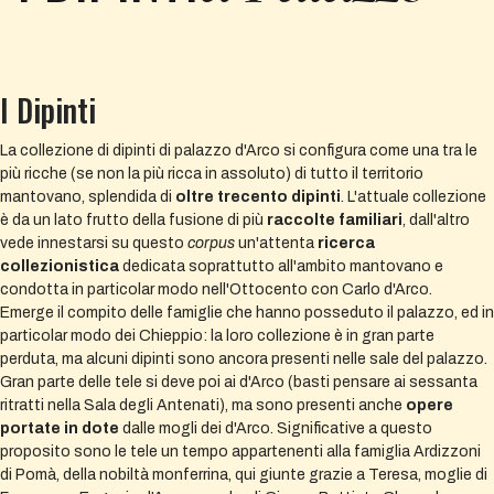
I Dipinti
La collezione di dipinti di palazzo d'Arco si configura come una tra le
più ricche (se non la più ricca in assoluto) di tutto il territorio
mantovano, splendida di
oltre trecento dipinti
. L'attuale collezione
è da un lato frutto della fusione di più
raccolte familiari
, dall'altro
vede innestarsi su questo
corpus
un'attenta
ricerca
collezionistica
dedicata soprattutto all'ambito mantovano e
condotta in particolar modo nell'Ottocento con Carlo d'Arco.
Emerge il compito delle famiglie che hanno posseduto il palazzo, ed in
particolar modo dei Chieppio: la loro collezione è in gran parte
perduta, ma alcuni dipinti sono ancora presenti nelle sale del palazzo.
Gran parte delle tele si deve poi ai d'Arco (basti pensare ai sessanta
ritratti nella Sala degli Antenati), ma sono presenti anche
opere
portate in dote
dalle mogli dei d'Arco. Significative a questo
proposito sono le tele un tempo appartenenti alla famiglia Ardizzoni
di Pomà, della nobiltà monferrina, qui giunte grazie a Teresa, moglie di