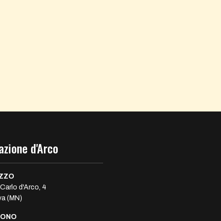
azione d'Arco
IZZO
Carlo d'Arco, 4
a (MN)
FONO