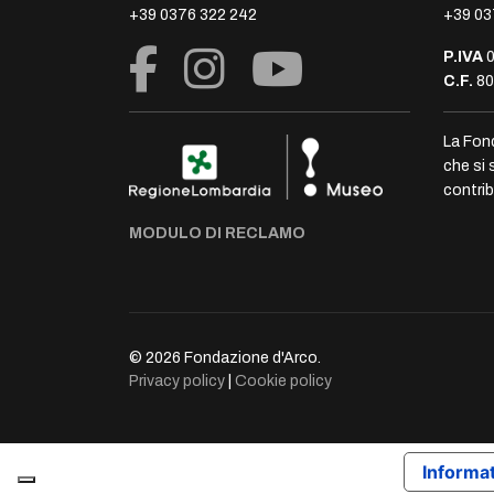
+39 0376 322 242
+39 03
P.IVA
0
C.F.
80
La Fon
che si 
contrib
MODULO DI RECLAMO
© 2026 Fondazione d'Arco.
Privacy policy
|
Cookie policy
Informat