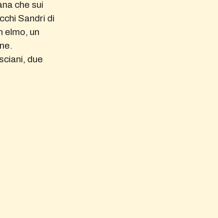
iana che sui
cchi Sandri di
 un elmo, un
ne.
sciani, due