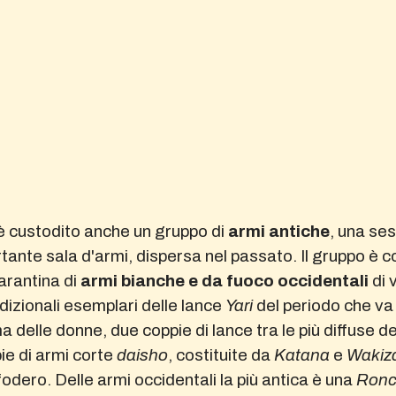
 è custodito anche un gruppo di
armi antiche
, una ses
rtante sala d'armi, dispersa nel passato. Il gruppo è c
arantina di
armi bianche e da fuoco occidentali
di 
dizionali esemplari delle lance
Yari
del periodo che va 
a delle donne, due coppie di lance tra le più diffuse d
ie di armi corte
daisho
, costituite da
Katana
e
Wakiz
l fodero. Delle armi occidentali la più antica è una
Ron