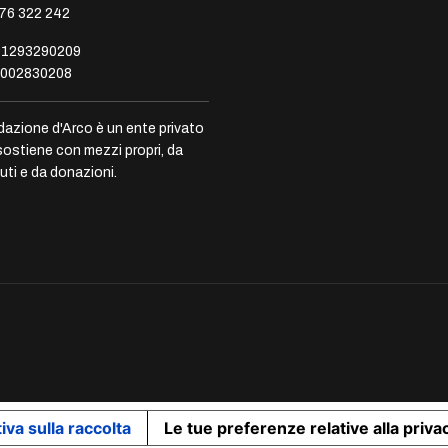
76 322 242
1293290209
002830208
dazione d'Arco è un ente privato
sostiene con mezzi propri, da
uti e da donazioni.
iva sulla raccolta
Le tue preferenze relative alla priva